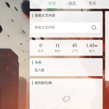
全部
动态
音乐
搜索主页内容
0
11
45
1.43w
关注
粉丝
人气
魅力
头衔
丑八怪
收到的礼物