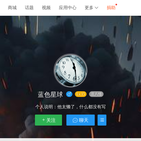
商城
话题
视频
应用中心
更多
捐助
蓝色星球
Lv.15
丑八怪
个人说明：
他太懒了，什么都没有写
关注
聊天