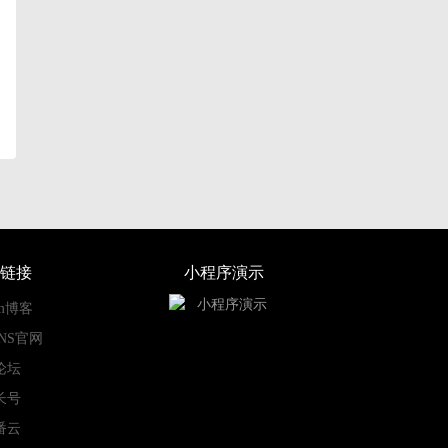
链接
小程序演示
om博客
SNS官网
论坛
长号
番云