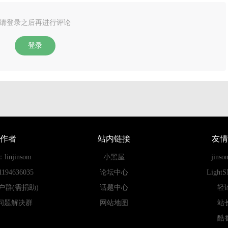
请登录之后再进行评论
登录
作者
站内链接
友情
njinsom
小黑屋
jins
94636035
论坛中心
Light
用户群(需捐助)
话题中心
轻
ss问题解决群
网站地图
站
酷