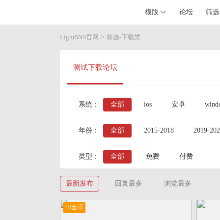
模版
论坛
筛选
LightSNS官网
>
筛选-下载类
测试下载论坛
系统：
全部
ios
安卓
win
年份：
全部
2015-2018
2019-20
类型：
全部
免费
付费
最新发布
回复最多
浏览最多
10金币