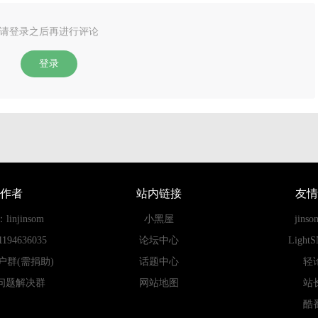
请登录之后再进行评论
登录
作者
站内链接
友情
njinsom
小黑屋
jins
94636035
论坛中心
Light
用户群(需捐助)
话题中心
轻
ss问题解决群
网站地图
站
酷