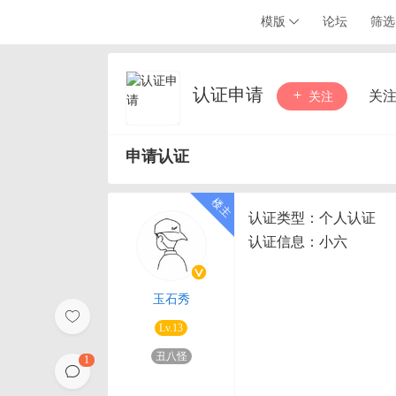
模版
论坛
筛选
认证申请
关
关注
申请认证
认证类型：个人认证
认证信息：小六
玉石秀
Lv.13
丑八怪
1