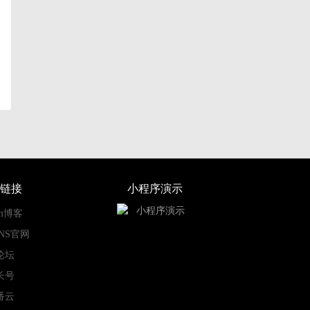
链接
小程序演示
om博客
SNS官网
论坛
长号
番云