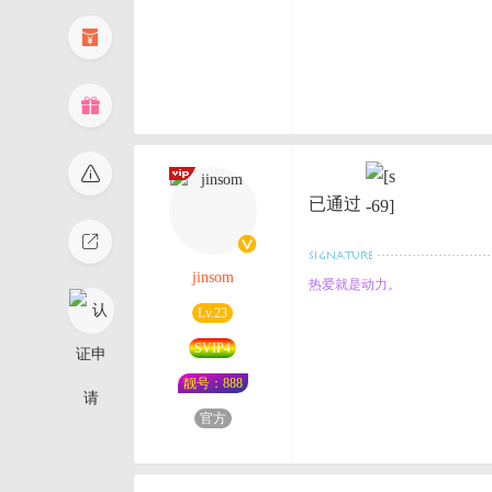
已通过
jinsom
热爱就是动力。
Lv.23
SVIP4
靓号：888
官方