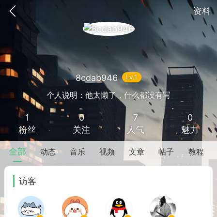
资料
8cdab946
Lv.1
个人说明：他太懒了，什么都没有写
1
0
7
0
见的每个模块，几乎都可以后台设置
超级强大
粉丝
关注
人气
魅力
全部
动态
音乐
视频
文章
帖子
教程
访客
更新
商城
签到