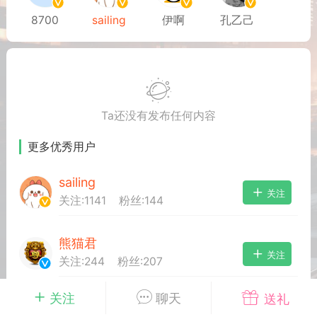
8700
sailing
伊啊
孔乙己
排行
在线
小黑屋
奖
任务
直播
实时动态
Ta还没有发布任何内容
更多优秀用户
富
宠物
匿名
摇钱树
sailing
关注
关注:
1141
粉丝:
144
每次100金币
点击购买
服务器
苍穹云盘
刘的笔记
熊猫君
关注
示位
展示位
展示位
关注:
244
粉丝:
207
示位
展示位
展示位
关注
聊天
送礼
恒恒
关注