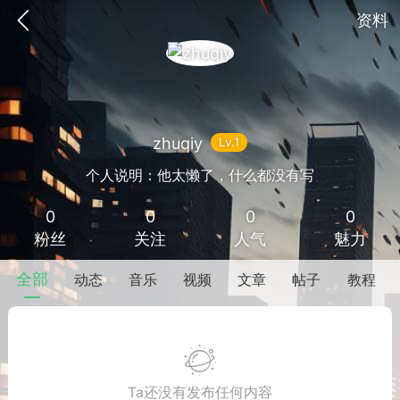
资料
zhuqiy
Lv.1
个人说明：他太懒了，什么都没有写
0
0
0
0
SNS基于wordpress开发
你所看见
粉丝
关注
人气
魅力
全部
动态
音乐
视频
文章
帖子
教程
更新
商城
签到
Ta还没有发布任何内容