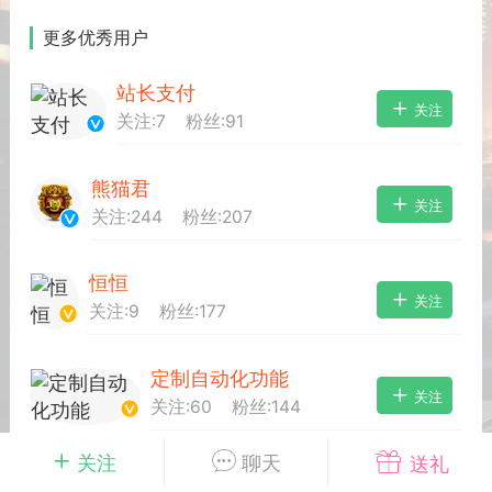
更多优秀用户
排行
在线
小黑屋
站长支付
关注
关注:
7
粉丝:
91
奖
任务
直播
实时动态
熊猫君
关注
关注:
244
粉丝:
207
富
宠物
匿名
摇钱树
恒恒
关注
关注:
9
粉丝:
177
每次100金币
点击购买
服务器
苍穹云盘
刘的笔记
定制自动化功能
关注
示位
展示位
展示位
关注:
60
粉丝:
144
示位
展示位
展示位
关注
聊天
送礼
sailing
关注