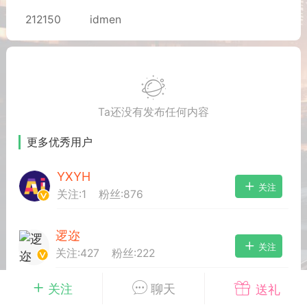
212150
idmen
排行
在线
小黑屋
奖
任务
直播
实时动态
Ta还没有发布任何内容
更多优秀用户
富
宠物
匿名
摇钱树
YXYH
关注
关注:
1
粉丝:
876
每次100金币
点击购买
服务器
苍穹云盘
刘的笔记
逻迩
关注
示位
展示位
展示位
关注:
427
粉丝:
222
示位
展示位
展示位
关注
聊天
送礼
定制自动化功能
关注