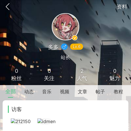
资料
多多
Lv.6
站长
0
0
2
0
SNS基于wordpress开发
你所看见
粉丝
关注
人气
魅力
全部
动态
音乐
视频
文章
帖子
教程
访客
更新
商城
签到