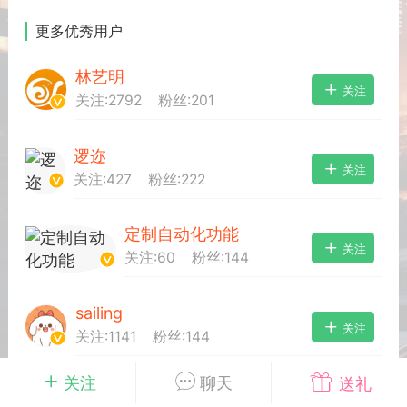
更多优秀用户
排行
在线
小黑屋
林艺明
关注
关注:
2792
粉丝:
201
奖
任务
直播
实时动态
逻迩
关注
关注:
427
粉丝:
222
富
宠物
匿名
摇钱树
定制自动化功能
关注
关注:
60
粉丝:
144
每次100金币
点击购买
服务器
苍穹云盘
刘的笔记
sailing
关注
示位
展示位
展示位
关注:
1141
粉丝:
144
示位
展示位
展示位
关注
聊天
送礼
1234567
关注