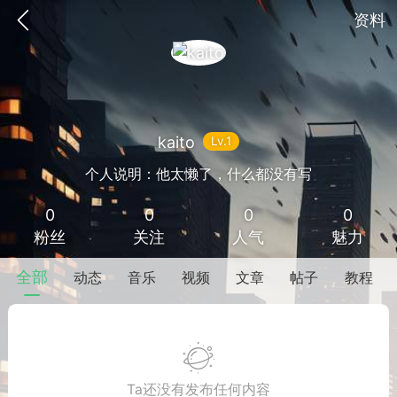
资料
kaito
Lv.1
个人说明：他太懒了，什么都没有写
0
0
0
0
SNS基于wordpress开发
你所看见
粉丝
关注
人气
魅力
全部
动态
音乐
视频
文章
帖子
教程
更新
商城
签到
Ta还没有发布任何内容