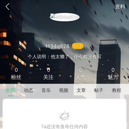
资料
f494e828
Lv.1
个人说明：他太懒了，什么都没有写
0
0
0
0
SNS基于wordpress开发
你所看见
粉丝
关注
人气
魅力
全部
动态
音乐
视频
文章
帖子
教程
更新
商城
签到
Ta还没有发布任何内容