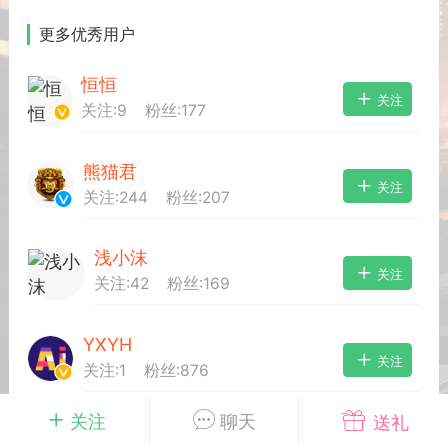
更多优秀用户
排行
在线
小黑屋
恒恒
关注
关注:
9
粉丝:
177
奖
任务
直播
实时动态
熊猫君
关注
关注:
244
粉丝:
207
富
宠物
匿名
摇钱树
浅小沫
关注
关注:
42
粉丝:
169
每次100金币
点击购买
服务器
苍穹云盘
刘的笔记
YXYH
关注
示位
展示位
展示位
关注:
1
粉丝:
876
示位
展示位
展示位
关注
聊天
送礼
1234567
关注