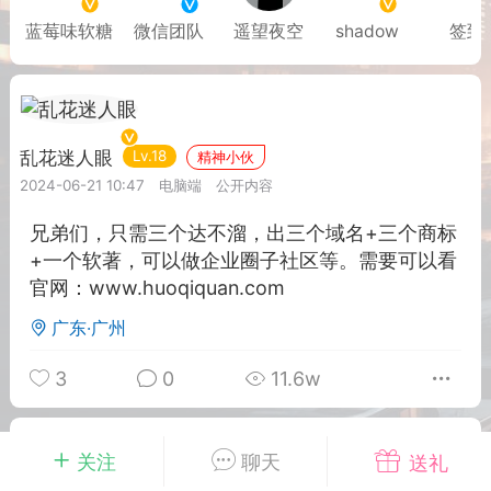
蓝莓味软糖
微信团队
遥望夜空
shadow
签到
排行
在线
小黑屋
奖
任务
直播
实时动态
乱花迷人眼
Lv.18
精神小伙
2024-06-21 10:47
电脑端
公开内容
兄弟们，只需三个达不溜，出三个域名+三个商标
+一个软著，可以做企业圈子社区等。需要可以看
富
宠物
匿名
摇钱树
官网：www.huoqiquan.com
广东·广州
每次100金币
点击购买
服务器
苍穹云盘
刘的笔记
3
0
11.6w
示位
展示位
展示位
示位
展示位
展示位
关注
聊天
送礼