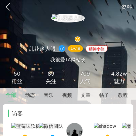
资料
乱花迷人眼
Lv.18
精神小伙
我很爱TA网站长
50
89
709
4.82w
见的每个模块，几乎都可以后台设置
超级强大
粉丝
关注
人气
魅力
全部
动态
音乐
视频
文章
帖子
教程
访客
更新
商城
签到