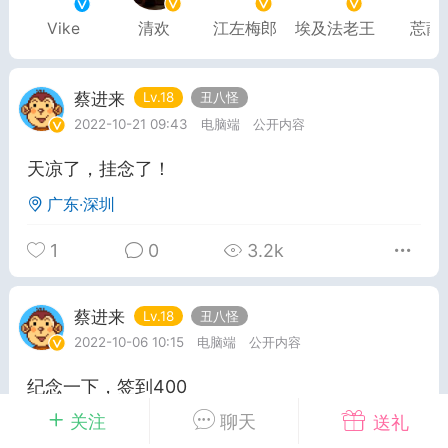
Vike
清欢
江左梅郎
埃及法老王
莣萳
排行
在线
小黑屋
蔡进来
Lv.18
丑八怪
2022-10-21 09:43
电脑端
公开内容
奖
任务
直播
实时动态
天凉了，挂念了！
广东·深圳
富
宠物
匿名
摇钱树
1
0
3.2k
每次100金币
点击购买
蔡进来
Lv.18
丑八怪
服务器
苍穹云盘
刘的笔记
2022-10-06 10:15
电脑端
公开内容
示位
展示位
展示位
纪念一下，签到400
示位
展示位
展示位
关注
聊天
送礼
广东·深圳