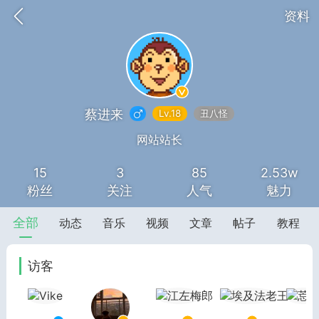
资料
蔡进来
Lv.18
丑八怪
网站站长
15
3
85
2.53w
SNS基于wordpress开发
你所看见
粉丝
关注
人气
魅力
全部
动态
音乐
视频
文章
帖子
教程
访客
更新
商城
签到