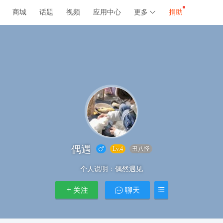
商城
话题
视频
应用中心
更多
捐助
偶遇
Lv.4
丑八怪
个人说明：
偶然遇见
关注
聊天