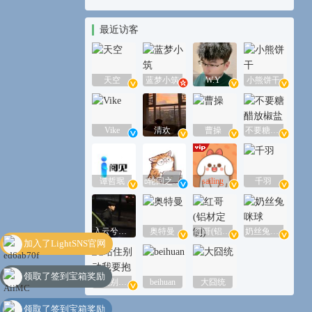
最近访客
天空
蓝梦小筑
W.Y
小熊饼干
Vike
清欢
曹操
不要糖醋放椒盐
谭哲珉
ʚ轮回之境ɞ
sailing
千羽
入云兮【多言】
奥特曼
红哥(铝材定制)
奶丝兔咪球
加入了LightSNS官网
领取了签到宝箱奖励
站住别动我要抱你
beihuan
大囧统
领取了签到宝箱奖励