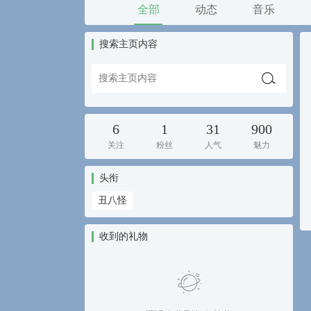
全部
动态
音乐
搜索主页内容
6
1
31
900
关注
粉丝
人气
魅力
头衔
丑八怪
收到的礼物