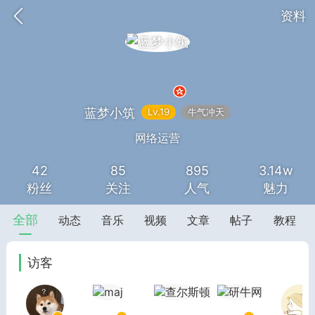
资料
蓝梦小筑
Lv.19
牛气冲天
网络运营
42
85
895
3.14w
SNS基于wordpress开发
你所看见
粉丝
关注
人气
魅力
全部
动态
音乐
视频
文章
帖子
教程
访客
更新
商城
签到