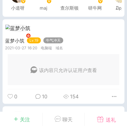
小道呀
maj
查尔斯顿
研牛网
₯㎕
排行
在线
小黑屋
奖
任务
直播
实时动态
蓝梦小筑
Lv.19
牛气冲天
2021-03-27 16:20
电脑端
域名
富
宠物
匿名
摇钱树
该内容只允许认证用户查看
每次100金币
点击购买
服务器
苍穹云盘
刘的笔记
0
10
154
示位
展示位
展示位
示位
展示位
展示位
关注
聊天
送礼