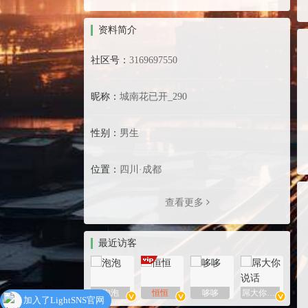
资料简介
社区号：
3169697550
昵称：
城南花已开_290
性别：
男生
位置：
四川·成都
查看更多
最近访客
泡泡
恒恒
哆哆
屌大你说话
加入了LightSNS官网