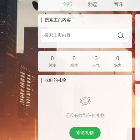
全部
动态
音乐
搜索主页内容
0
0
6
0
关注
粉丝
人气
魅力
收到的礼物
还没有收到任何礼物
赠送礼物