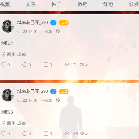
视频
文章
帖子
教程
红包
转
城南花已开_290
Lv.2
05-22 17:01
手机端
测试4
四川·成都
0
0
0
171.76w
城南花已开_290
Lv.2
05-22 17:01
手机端
测试3
四川·成都
0
0
0
168.68w