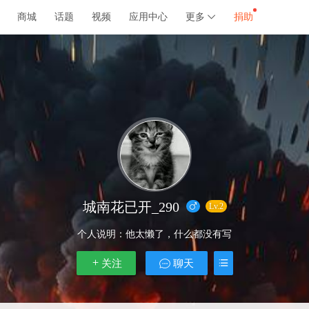
商城
话题
视频
应用中心
更多
捐助
城南花已开_290
Lv.2
个人说明：
他太懒了，什么都没有写
关注
聊天