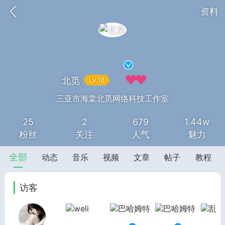
资料
北觅
Lv.16
一见钟情
三亚市海棠北觅网络科技工作室
25
2
679
1.44w
SNS基于wordpress开发
你所看见
粉丝
关注
人气
魅力
全部
动态
音乐
视频
文章
帖子
教程
访客
更新
商城
签到