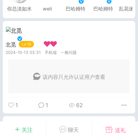
你总淡如水
weli
巴哈姆特
巴哈姆特
乱花迷
排行
在线
小黑屋
奖
任务
直播
实时动态
北觅
Lv.16
一见钟情
2024-10-13 03:31
手机端
一般问题
富
宠物
匿名
摇钱树
该内容只允许认证用户查看
每次100金币
点击购买
服务器
苍穹云盘
刘的笔记
1
1
62
示位
展示位
展示位
示位
展示位
展示位
关注
聊天
送礼